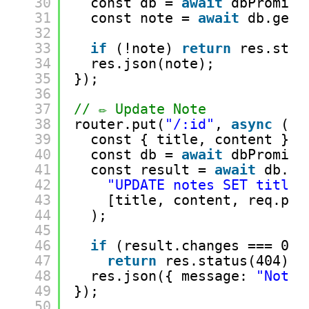
30
const db = 
await
dbPromise
31
const note = 
await
db.get(
32
33
if
(!note) 
return
res.stat
34
res.json(note);
35
});
36
37
// ✏️ Update Note
38
router.put(
"/:id"
, 
async
(re
39
const { title, content } =
40
const db = 
await
dbPromise
41
const result = 
await
db.ru
42
"UPDATE notes SET title 
43
[title, content, req.par
44
);
45
46
if
(result.changes === 0)
47
return
res.status(404).j
48
res.json({ message: 
"Note 
49
});
50