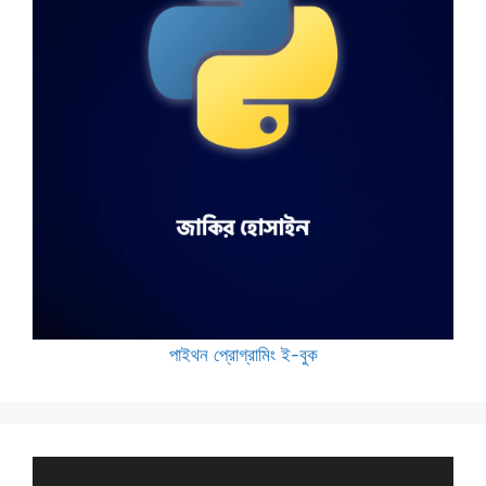
পাইথন প্রোগ্রামিং ই-বুক