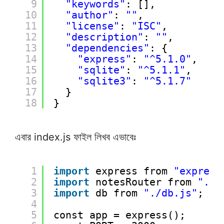
9
"keywords"
: [],
10
"author"
: 
""
,
11
"license"
: 
"ISC"
,
12
"description"
: 
""
,
13
"dependencies"
: {
14
"express"
: 
"^5.1.0"
,
15
"sqlite"
: 
"^5.1.1"
,
16
"sqlite3"
: 
"^5.1.7"
17
}
18
}
এবার index.js ফাইল লিখব এভাবেঃ
1
import
express from 
"express
2
import
notesRouter from 
"./r
3
import
db from 
"./db.js"
;
4
5
const app = express();