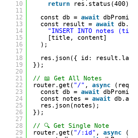
10
return
res.status(400).j
11
12
const db = 
await
dbPromise
13
const result = 
await
db.ru
14
"INSERT INTO notes (titl
15
[title, content]
16
);
17
18
res.json({ id: result.last
19
});
20
21
// 📖 Get All Notes
22
router.get(
"/"
, 
async
(req, 
23
const db = 
await
dbPromise
24
const notes = 
await
db.all
25
res.json(notes);
26
});
27
28
// 🔍 Get Single Note
29
router.get(
"/:id"
, 
async
(re