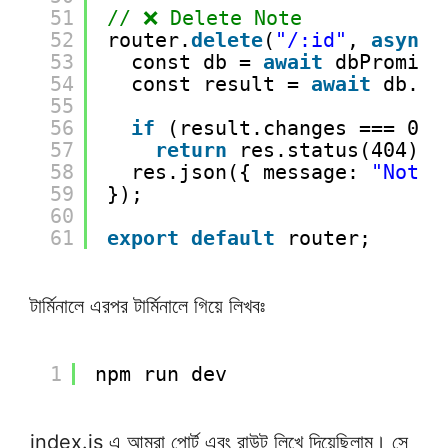
51
// ❌ Delete Note
52
router.
delete
(
"/:id"
, 
async
53
const db = 
await
dbPromise
54
const result = 
await
db.ru
55
56
if
(result.changes === 0)
57
return
res.status(404).j
58
res.json({ message: 
"Note 
59
});
60
61
export
default
router;
টার্মিনালে এরপর টার্মিনালে গিয়ে লিখবঃ
1
npm run dev
index.js এ আমরা পোর্ট এবং রাউট লিখে দিয়েছিলাম। সে