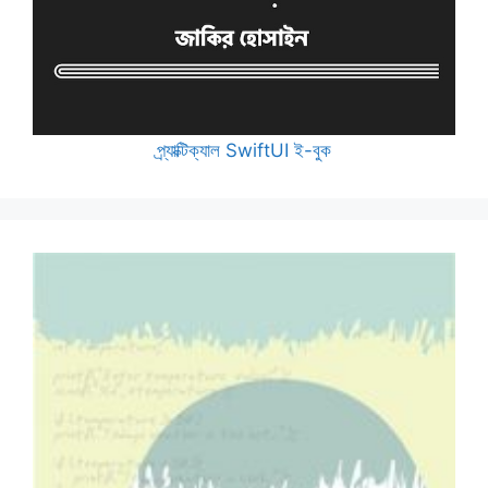
প্র্যাক্টিক্যাল SwiftUI ই-বুক