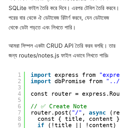
SQLite ফাইল তৈরি করে দিবে। এরপর টেবিল তৈরি করবে।
পরের বার থেকে ঐ ডেটাবেজ রিটার্ণ করবে, যেন ডেটাবেজ
থেকে ডেটা পড়তে এবং লিখতে পারি।
আমরা সিম্পল একটা CRUD API তৈরি করব বলছি। তার
জন্য routes/notes.js ফাইল এভাবে লিখতে পারিঃ
1
import
express from 
"express
2
import
dbPromise from 
"../db
3
4
const router = express.Route
5
6
// ✅ Create Note
7
router.post(
"/"
, 
async
(req,
8
const { title, content } =
9
if
(!title || !content)