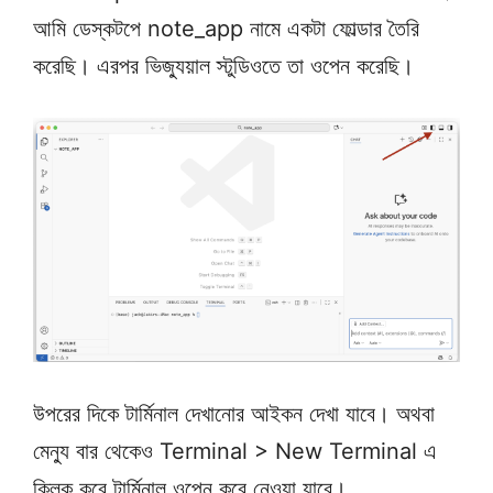
আমি ডেস্কটপে note_app নামে একটা ফোল্ডার তৈরি
করেছি। এরপর ভিজ্যুয়াল স্টুডিওতে তা ওপেন করেছি।
উপরের দিকে টার্মিনাল দেখানোর আইকন দেখা যাবে। অথবা
মেন্যু বার থেকেও Terminal > New Terminal এ
ক্লিক করে টার্মিনাল ওপেন করে নেওয়া যাবে।