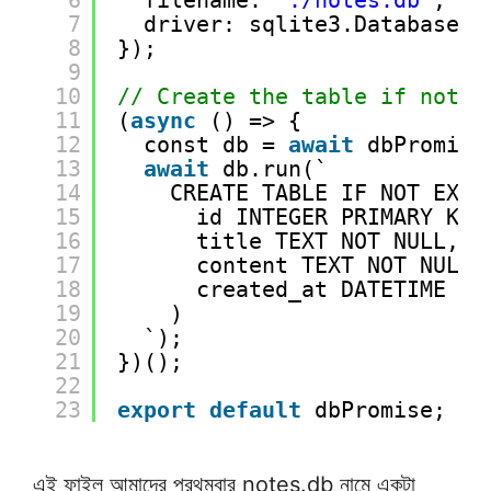
7
driver: sqlite3.Database
8
});
9
10
// Create the table if not e
11
(
async
() => {
12
const db = 
await
dbPromise
13
await
db.run(`
14
CREATE TABLE IF NOT EXIS
15
id INTEGER PRIMARY KEY
16
title TEXT NOT NULL,
17
content TEXT NOT NULL,
18
created_at DATETIME DE
19
)
20
`);
21
})();
22
23
export
default
dbPromise;
এই ফাইল আমাদের প্রথমবার notes.db নামে একটা