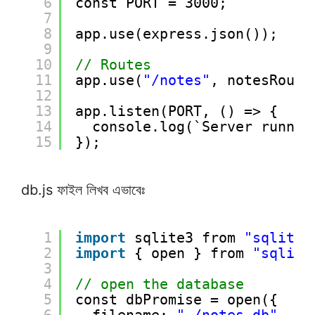
6
const PORT = 3000;
7
8
app.use(express.json());
9
10
// Routes
11
app.use(
"/notes"
, notesRoute
12
13
app.listen(PORT, () => {
14
console.log(`Server runnin
15
});
db.js ফাইল লিখব এভাবেঃ
1
import
sqlite3 from 
"sqlite3
2
import
{ open } from 
"sqlite
3
4
// open the database
5
const dbPromise = open({
6
filename: 
"./notes.db"
,