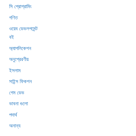
সি প্রোগ্রামিং
গণিত
ওয়েব ডেভলপমেন্ট
বই
অ্যাপলিকেশন
অনুপ্রেরণীয়
ইসলাম
সাইন্স ফিকশন
গেম ডেভ
ভাবনা গুলো
পদার্থ
অনান্য