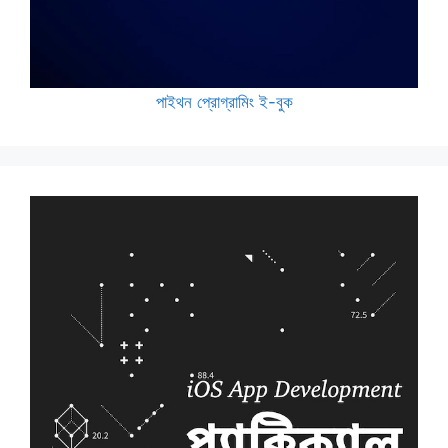
পাইথন প্রোগ্রামিং ই-বুক