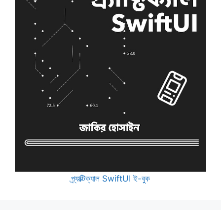
প্র্যাক্টিক্যাল SwiftUI ই-বুক