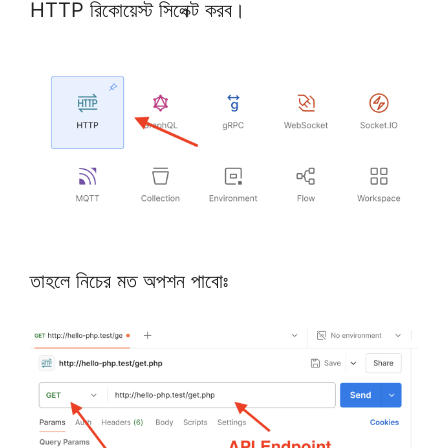
HTTP রিকোয়েস্ট সিলেক্ট করব।
তাহলে নিচের মত অপশন পাবোঃ