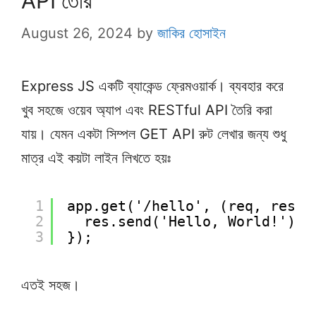
API তৈরি
August 26, 2024
by
জাকির হোসাইন
Express JS একটি ব্যাকেন্ড ফ্রেমওয়ার্ক। ব্যবহার করে
খুব সহজে ওয়েব অ্যাপ এবং RESTful API তৈরি করা
যায়। যেমন একটা সিম্পল GET API রুট লেখার জন্য শুধু
মাত্র এই কয়টা লাইন লিখতে হয়ঃ
1
app.get('/hello', (req, res) 
2
res.send('Hello, World!');
3
});
এতই সহজ।