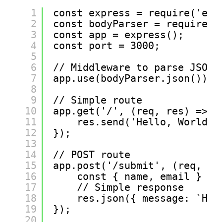
1
const express = require('exp
2
const bodyParser = require('
3
const app = express();
4
const port = 3000;
5
6
// Middleware to parse JSON 
7
app.use(bodyParser.json());
8
9
// Simple route
10
app.get('/', (req, res) => {
11
res.send('Hello, World!'
12
});
13
14
// POST route
15
app.post('/submit', (req, re
16
const { name, email } = 
17
// Simple response
18
res.json({ message: `Hel
19
});
20