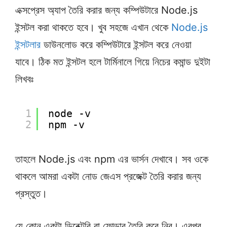
এক্সপ্রেস অ্যাপ তৈরি করার জন্য কম্পিউটারে Node.js
ইন্সটল করা থাকতে হবে। খুব সহজে এখান থেকে
Node.js
ইন্সটলার
ডাউনলোড করে কম্পিউটারে ইন্সটল করে নেওয়া
যাবে। ঠিক মত ইন্সটল হলে টার্মিনালে গিয়ে নিচের কমান্ড দুইটা
লিখবঃ
1
node -v 
2
npm -v
তাহলে Node.js এবং npm এর ভার্সন দেখাবে। সব ওকে
থাকলে আমরা একটা নোড জেএস প্রজেক্ট তৈরি করার জন্য
প্রস্তুত।
যে কোন একটা ডিরেক্টরি বা ফোল্ডার তৈরি করে নিব। এরপর