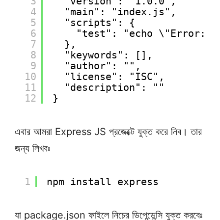
3
"version": "1.0.0",
4
"main": "index.js",
5
"scripts": {
6
"test": "echo \"Error: n
7
},
8
"keywords": [],
9
"author": "",
10
"license": "ISC",
11
"description": ""
12
}
এবার আমরা Express JS প্রজেক্টে যুক্ত করে নিব। তার
জন্য লিখবঃ
1
npm install express 
যা package.json ফাইলে নিচের ডিপেন্ডেন্সি যুক্ত করবেঃ