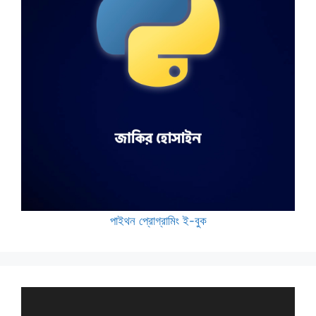
পাইথন প্রোগ্রামিং ই-বুক