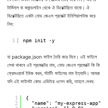
টার্মিনাল বা কমান্ডলাইন থেকে ঐ ডিরেক্টরিতে যাবো। ঐ
ডিরেক্টরিতে একটা নোড জেএস প্রজেক্ট ইনিশিয়ালাইজ করে
নিব:
1
npm init -y
যা package.json ফাইল তৈরি করে দিবে। এই ফাইলে
লেখা থাকবে এই প্রজেক্টের নাম, নোড জেএস প্রজেক্টে কি কি
ফ্রেমওয়ার্ক ইউজ করব, স্টার্টিং ফাইলের নাম ইত্যাদি। আমরা
যদি এই ফাইলটা কোড এডিটরে ওপেন করি, তাহলে দেখব:
1
{
2
"name": "my-express-app",