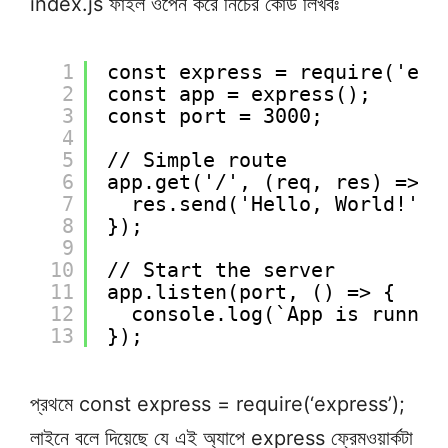
index.js ফাইল ওপেন করে নিচের কোড লিখবঃ
1
const express = require('exp
2
const app = express();
3
const port = 3000;
4
5
// Simple route
6
app.get('/', (req, res) => {
7
res.send('Hello, World!');
8
});
9
10
// Start the server
11
app.listen(port, () => {
12
console.log(`App is runnin
13
});
প্রথমে const express = require(‘express’);
লাইনে বলে দিয়েছে যে এই অ্যাপে express ফ্রেমওয়ার্কটা