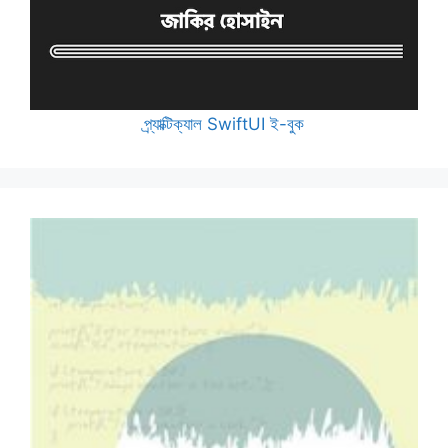
প্র্যাক্টিক্যাল SwiftUI ই-বুক