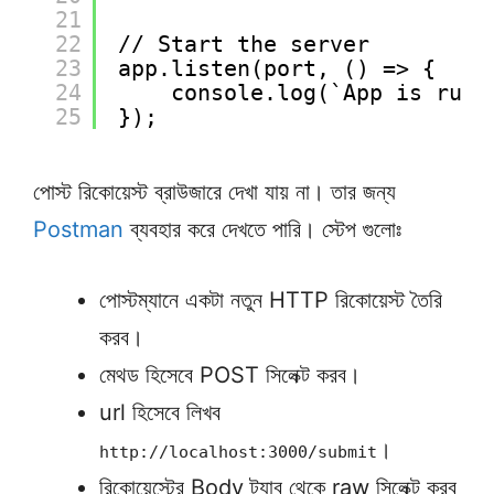
21
22
// Start the server
23
app.listen(port, () => {
24
console.log(`App is runn
25
});
পোস্ট রিকোয়েস্ট ব্রাউজারে দেখা যায় না। তার জন্য
Postman
ব্যবহার করে দেখতে পারি। স্টেপ গুলোঃ
পোস্টম্যানে একটা নতুন HTTP রিকোয়েস্ট তৈরি
করব।
মেথড হিসেবে POST সিলেক্ট করব।
url হিসেবে লিখব
।
http://localhost:3000/submit
রিকোয়েস্টের Body ট্যাব থেকে raw সিলেক্ট করব