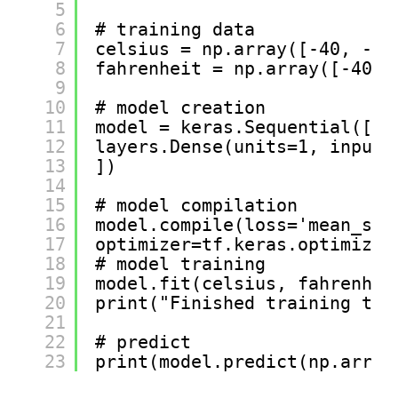
5
6
# training data
7
celsius = np.array([-40, -10
8
fahrenheit = np.array([-40, 
9
10
# model creation
11
model = keras.Sequential([
12
layers.Dense(units=1, input_
13
])
14
15
# model compilation
16
model.compile(loss='mean_squ
17
optimizer=tf.keras.optimizer
18
# model training
19
model.fit(celsius, fahrenhei
20
print("Finished training the
21
22
# predict
23
print(model.predict(np.array