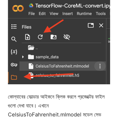
কোল্যাবের ফোল্ডার আইকনে ক্লিক করলে প্রজেক্টের ফাইল
গুলো দেখা যাবে। এখানে
CelsiusToFahrenheit.mlmodel মডেল সেভ