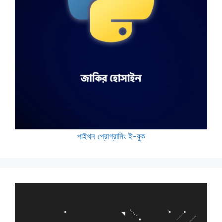
পাইথন প্রোগ্রামিং ই-বুক