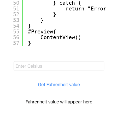
50
} catch {
51
return "Error co
52
}
53
}
54
}
55
#Preview{
56
ContentView()
57
}