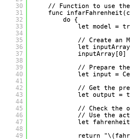
30
// Function to use the C
31
func infarFahrenheit(cel
32
do {
33
let model = try 
34
35
// Create an MLM
36
let inputArray =
37
inputArray[0] = 
38
39
// Prepare the i
40
let input = Cels
41
42
// Get the predi
43
let output = try
44
45
// Check the out
46
// Use the actua
47
let fahrenheit =
48
49
return "\(fahren