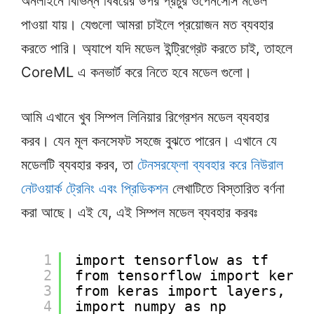
অনলাইনে বিভিন্ন বিষয়ের উপর প্রচুর ওপেনসোর্স মডেল
পাওয়া যায়। যেগুলো আমরা চাইলে প্রয়োজন মত ব্যবহার
করতে পারি। অ্যাপে যদি মডেল ইন্ট্রিগ্রেট করতে চাই, তাহলে
CoreML এ কনভার্ট করে নিতে হবে মডেল গুলো।
আমি এখানে খুব সিম্পল লিনিয়ার রিগ্রেশন মডেল ব্যবহার
করব। যেন মূল কনসেফট সহজে বুঝতে পারেন। এখানে যে
মডেলটি ব্যবহার করব, তা
টেনসরফ্লো ব্যবহার করে নিউরাল
নেটওয়ার্ক ট্রেনিং এবং প্রিডিকশন
লেখাটিতে বিস্তারিত বর্ণনা
করা আছে। এই যে, এই সিম্পল মডেল ব্যবহার করবঃ
1
import tensorflow as tf 
2
from tensorflow import keras
3
from keras import layers, mo
4
import numpy as np