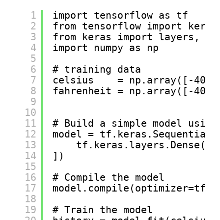
1
import tensorflow as tf 
2
from tensorflow import keras
3
from keras import layers, mo
4
import numpy as np
5
6
# training data 
7
celsius    = np.array([-40, 
8
fahrenheit = np.array([-40, 
9
10
11
# Build a simple model using
12
model = tf.keras.Sequential(
13
tf.keras.layers.Dense(un
14
])
15
16
# Compile the model
17
model.compile(optimizer=tf.o
18
19
# Train the model