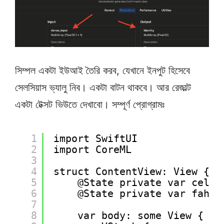
সিম্পল একটা ইউআই তৈরি করব, যেখানে ইনপুট হিসেবে
সেলসিয়াস ভ্যালু নিব। একটা বাটন থাকবে। আর রেজাল্ট
একটা টেক্সট ভিউতে দেখাবো। সম্পূর্ণ প্রোগ্রামঃ
1
import SwiftUI
2
import CoreML
3
4
struct ContentView: View {
5
@State private var celsi
6
@State private var fahre
7
8
var body: some View {