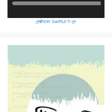
প্র্যাক্টিক্যাল SwiftUI ই-বুক