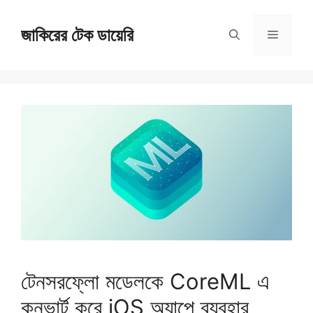
Skip
জাকিরের টেক ডায়েরি
to
Menu
content
টেনসরফ্লো মডেলকে CoreML এ
কনভার্ট করে iOS অ্যাপে ব্যবহার