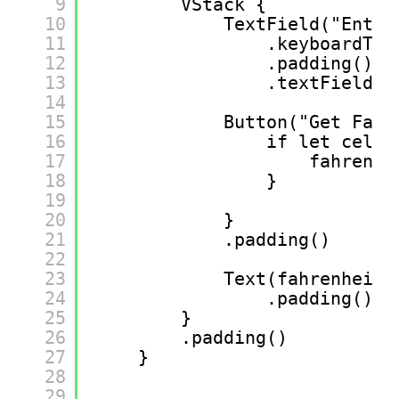
9
VStack {
10
TextField("Enter
11
.keyboardTyp
12
.padding()
13
.textFieldSt
14
15
Button("Get Fahr
16
if let celci
17
fahrenhe
18
}
19
20
}
21
.padding()
22
23
Text(fahrenheit)
24
.padding()
25
}
26
.padding()
27
}
28
29