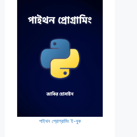
পাইথন প্রোগ্রামিং ই-বুক