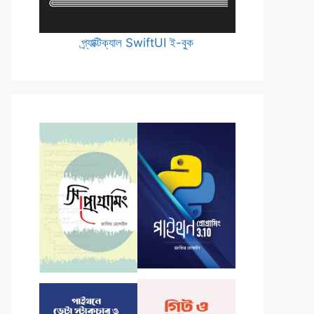
প্র্যাক্টিক্যাল SwiftUI ই-বুক