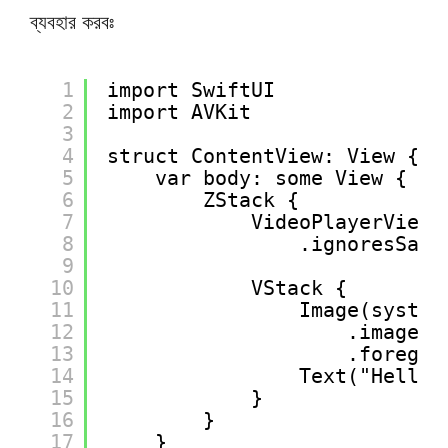
ব্যবহার করবঃ
1
import SwiftUI
2
import AVKit
3
4
struct ContentView: View {
5
var body: some View {
6
ZStack {
7
VideoPlayerView(
8
.ignoresSafe
9
10
VStack {
11
Image(system
12
.imageSc
13
.foregro
14
Text("Hello,
15
}
16
}
17
}