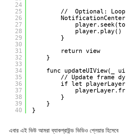
24
25
//  Optional: Loop t
26
NotificationCenter.d
27
player.seek(to: 
28
player.play()
29
}
30
31
return view
32
}
33
34
func updateUIView(_ uiVi
35
// Update frame dyna
36
if let playerLayer =
37
playerLayer.fram
38
}
39
}
40
}
এবার এই ভিউ আমরা ব্যাকগ্রাউন্ড ভিডিও প্লেয়ার হিসেবে