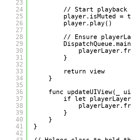
23
24
// Start playback
25
player.isMuted = tru
26
player.play()
27
28
// Ensure playerLaye
29
DispatchQueue.main.a
30
playerLayer.fram
31
}
32
33
return view
34
}
35
36
func updateUIView(_ uiVi
37
if let playerLayer =
38
playerLayer.fram
39
}
40
}
41
}
42
43
// Helper class to hold the 