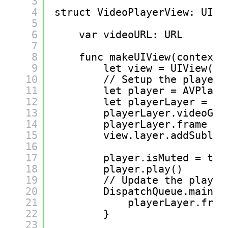
3
4
struct VideoPlayerView: UIVi
5
6
var videoURL: URL
7
8
func makeUIView(context:
9
let view = UIView(fr
10
// Setup the player
11
let player = AVPlaye
12
let playerLayer = AV
13
playerLayer.videoGra
14
playerLayer.frame = 
15
view.layer.addSublay
16
17
player.isMuted = tru
18
player.play()
19
// Update the player
20
DispatchQueue.main.a
21
playerLayer.fram
22
}
23