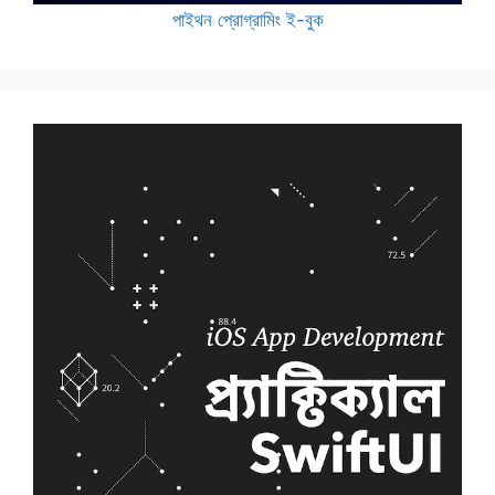
পাইথন প্রোগ্রামিং ই-বুক