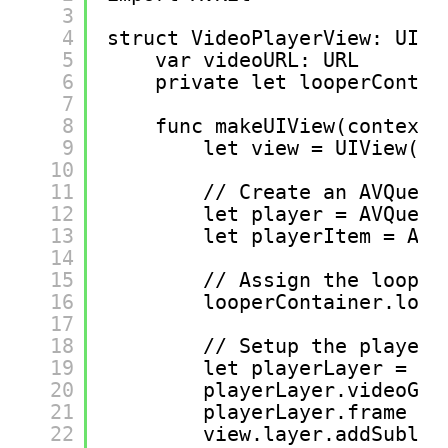
3
4
struct VideoPlayerView: UIVi
5
var videoURL: URL
6
private let looperContai
7
8
func makeUIView(context:
9
let view = UIView(fr
10
11
// Create an AVQueue
12
let player = AVQueue
13
let playerItem = AVP
14
15
// Assign the looper
16
looperContainer.loop
17
18
// Setup the player
19
let playerLayer = AV
20
playerLayer.videoGra
21
playerLayer.frame = 
22
view.layer.addSublay