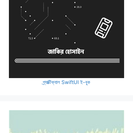
প্র্যাক্টিক্যাল SwiftUI ই-বুক