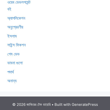
ওয়েব ডেভলপমেন্ট
বই
অ্যাপলিকেশন
অনুপ্রেরণীয়
ইসলাম
সাইন্স ফিকশন
গেম ডেভ
ভাবনা গুলো
পদার্থ
অনান্য
© 2026 জাকিরের টেক ডায়েরি
• Built with
GeneratePress