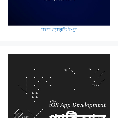
পাইথন প্রোগ্রামিং ই-বুক