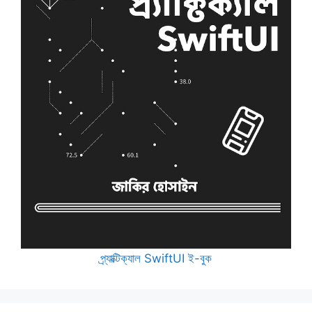
প্র্যাক্টিক্যাল SwiftUI ই-বুক