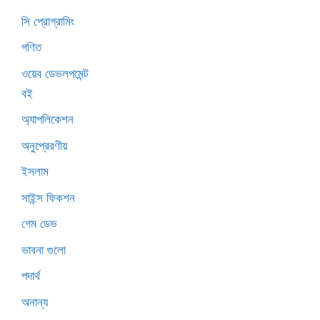
সি প্রোগ্রামিং
গণিত
ওয়েব ডেভলপমেন্ট
বই
অ্যাপলিকেশন
অনুপ্রেরণীয়
ইসলাম
সাইন্স ফিকশন
গেম ডেভ
ভাবনা গুলো
পদার্থ
অনান্য