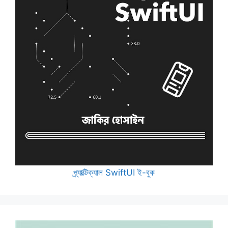
প্র্যাক্টিক্যাল SwiftUI ই-বুক