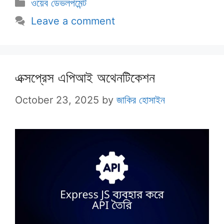
Categories
ওয়েব ডেভলপমেন্ট
Leave a comment
এক্সপ্রেস এপিআই অথেনটিকেশন
October 23, 2025
by
জাকির হোসাইন