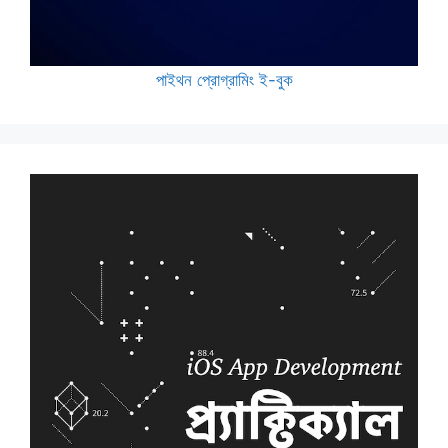
পাইথন প্রোগ্রামিং ই-বুক