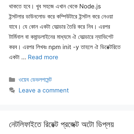
থাকতে হবে। খুব সহজে এখান থেকে Node.js
ইন্সটলার ডাউনলোড করে কম্পিউটারে ইন্সটল করে নেওয়া
যাবে। যে কোন একটা ফোল্ডার তৈরি করে নিব। এরপর
টার্মিনাল বা কমান্ডলাইনের মাধ্যমে ঐ ফোল্ডারে ন্যাভিগেট
করব। এরপর লিখবঃ npm init -y তাহলে ঐ ডিরেক্টরিতে
একটা …
Read more
Categories
ওয়েব ডেভলপমেন্ট
Leave a comment
নেটলিফাইতে রিয়েক্ট প্রজেক্ট অটো ডিপ্লয়