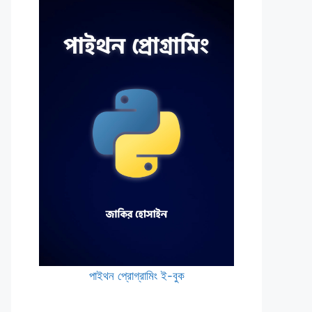
পাইথন প্রোগ্রামিং ই-বুক