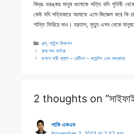
বিদ্রঃ ভয়ঙ্কর মানুষ গুলোকে সত্যি যদি পৃথিবী 
কেউ যদি সত্যিকারে আমাকে এসে জিজ্ঞেস করে কি চাও
শান্তি ফিরিয়ে দাও। হরতাল, মৃত্যু এসব থেকে মানুষ
Categories
গল্প
,
সাইন্স ফিকশন
গল্পঃ শুভ ভাইয়া
গুগলে ফ্রী অ্যাপ – রেটিংস – কমেন্টস এবং অন্যান্য
2 thoughts on “সাইফাই 
লাকি এফএম
November 3, 2013 at 2:47 am