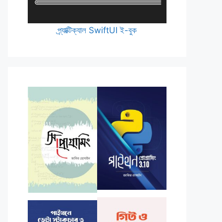
প্র্যাক্টিক্যাল SwiftUI ই-বুক