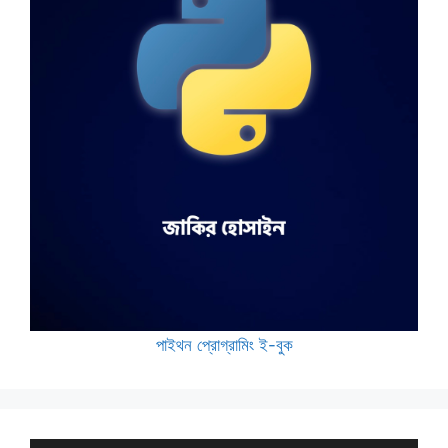
পাইথন প্রোগ্রামিং ই-বুক