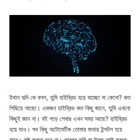
ইথান হৃদি কে বলল, তুমি হাইব্রিড হয়ে যাচ্ছো না কেনো? কত
পিছিয়ে আছো। একজন হাইব্রিড কত কিছু জানে, তুমি এখনো
কিছুই জান না। বই পড়ে শেখার এখন সময় আছে? হাইব্রিড
হয়ে যাও। সব কিছু অটোমেটিক তোমার মাথায় ইন্সটল হয়ে
যাবে। কষ্ট করতে হবে না। তারপর তুমি যা ইচ্ছে তাই করতে