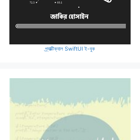
প্র্যাক্টিক্যাল SwiftUI ই-বুক