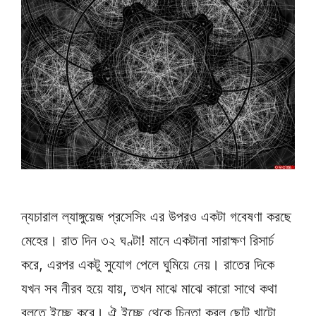
ন্যচারাল ল্যাঙ্গুয়েজ প্রসেসিং এর উপরও একটা গবেষণা করছে
মেহের। রাত দিন ৩২ ঘণ্টা! মানে একটানা সারাক্ষণ রিসার্চ
করে, এরপর একটু সুযোগ পেলে ঘুমিয়ে নেয়। রাতের দিকে
যখন সব নীরব হয়ে যায়, তখন মাঝে মাঝে কারো সাথে কথা
বলতে ইচ্ছে করে। ঐ ইচ্ছে থেকে চিন্তা করল ছোট খাটো