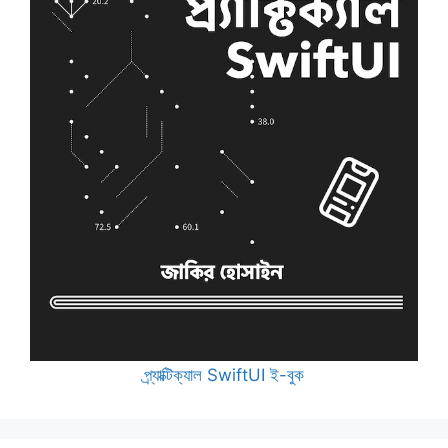
প্র্যাক্টিক্যাল SwiftUI ই-বুক