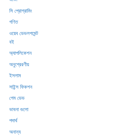
সি প্রোগ্রামিং
গণিত
ওয়েব ডেভলপমেন্ট
বই
অ্যাপলিকেশন
অনুপ্রেরণীয়
ইসলাম
সাইন্স ফিকশন
গেম ডেভ
ভাবনা গুলো
পদার্থ
অনান্য