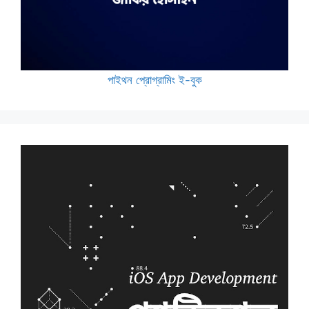
পাইথন প্রোগ্রামিং ই-বুক