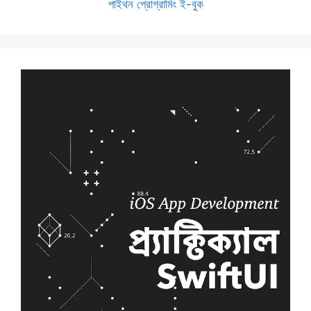
পাইথন প্রোগ্রামিং ই-বুক