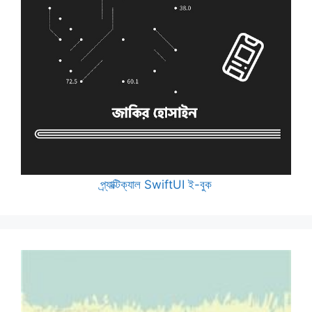
প্র্যাক্টিক্যাল SwiftUI ই-বুক