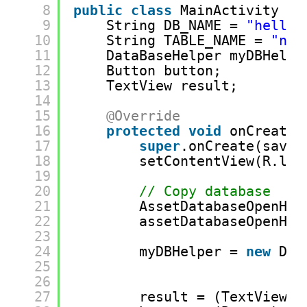
8
public
class
MainActivity 
ex
9
String DB_NAME = 
"hello.
10
String TABLE_NAME = 
"nam
11
DataBaseHelper myDBHelpe
12
Button button;
13
TextView result;
14
15
@Override
16
protected
void
onCreate(
17
super
.onCreate(saved
18
setContentView(R.lay
19
20
// Copy database
21
AssetDatabaseOpenHel
22
assetDatabaseOpenHel
23
24
myDBHelper = 
new
Dat
25
26
27
result = (TextView) 