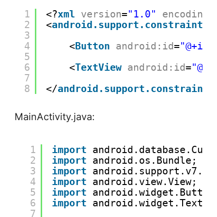
1
<?
xml
version
=
"1.0"
encoding
=
2
<
android.support.constraint.C
3
4
<
Button
android:id
=
"@+id/
5
6
<
TextView
android:id
=
"@+i
7
8
</
android.support.constraint.
MainActivity.java:
1
import
android.database.Curs
2
import
android.os.Bundle;
3
import
android.support.v7.ap
4
import
android.view.View;
5
import
android.widget.Button
6
import
android.widget.TextVi
7