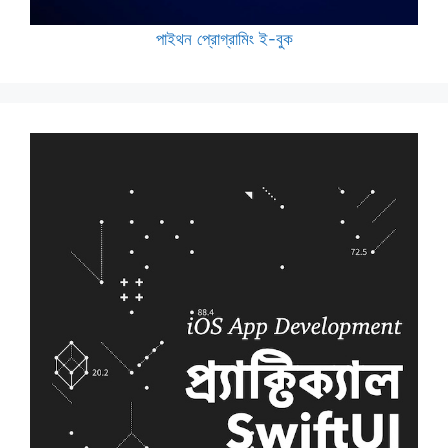
পাইথন প্রোগ্রামিং ই-বুক