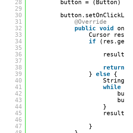
28
button = (Button) fi
29
30
button.setOnClickLis
31
@Override
32
public
void
onCl
33
Cursor res =
34
if
(res.getC
35
36
result.s
37
38
return
;
39
} 
else
{
40
StringBu
41
while
(r
42
buff
43
buff
44
}
45
result.s
46
47
}
48
}