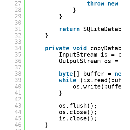
27
throw
new
Ru
28
}
29
}
30
31
return
SQLiteDatabas
32
}
33
34
private
void
copyDatabas
35
InputStream is = con
36
OutputStream os = 
ne
37
38
byte
[] buffer = 
new
39
while
(is.read(buffe
40
os.write(buffer)
41
}
42
43
os.flush();
44
os.close();
45
is.close();
46
}