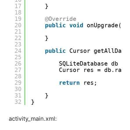
17
}
18
19
@Override
20
public
void
onUpgrade(SQ
21
22
}
23
24
public
Cursor getAllData
25
26
SQLiteDatabase db = 
27
Cursor res = db.rawQ
28
29
return
res;
30
31
}
32
}
activity_main.xml: