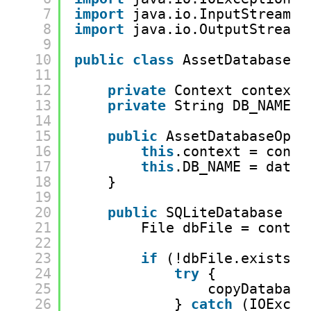
7
import
java.io.InputStream;
8
import
java.io.OutputStream;
9
10
public
class
AssetDatabaseOp
11
12
private
Context context;
13
private
String DB_NAME;
14
15
public
AssetDatabaseOpen
16
this
.context = conte
17
this
.DB_NAME = datab
18
}
19
20
public
SQLiteDatabase sa
21
File dbFile = contex
22
23
if
(!dbFile.exists()
24
try
{
25
copyDatabase
26
} 
catch
(IOExcep