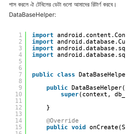
পাস করলে ঐ টেবিলের ডেটা গুলো আমাদের রিটার্ণ করবে।
DataBaseHelper:
1
import
android.content.Conte
2
import
android.database.Curs
3
import
android.database.sqli
4
import
android.database.sqli
5
6
7
public
class
DataBaseHelper 
8
9
public
DataBaseHelper(Co
10
super
(context, db_na
11
12
}
13
14
@Override
15
public
void
onCreate(SQL
16