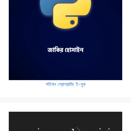
পাইথন প্রোগ্রামিং ই-বুক