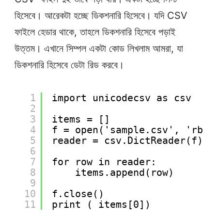
হিসেবে। আরেকটা হচ্ছে ডিকশনারি হিসেবে। যদি CSV
ফাইলে হেডার থাকে, তাহলে ডিকশনারি হিসেবে পড়াই
উত্তম। এখানে সিম্পল একটা কোড লিখলাম আমরা, যা
ডিকশনারি হিসেবে ডেটা রিড করবে।
1
import unicodecsv as csv
2
3
items = []
4
f = open('sample.csv', 'rb')
5
reader = csv.DictReader(f)
6
7
for row in reader:
8
items.append(row)
9
10
f.close()
11
print ( items[0])