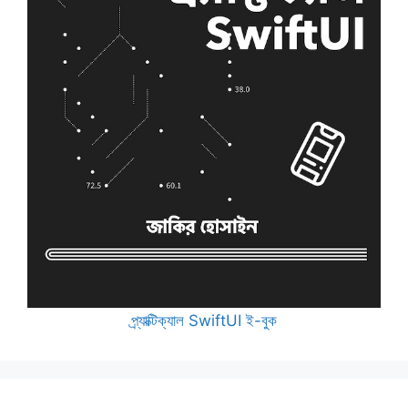
প্র্যাক্টিক্যাল SwiftUI ই-বুক