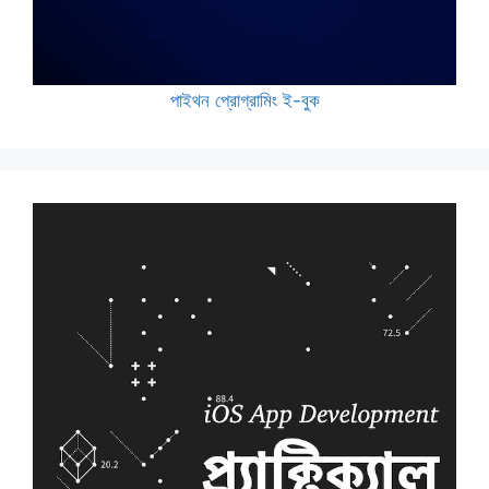
পাইথন প্রোগ্রামিং ই-বুক