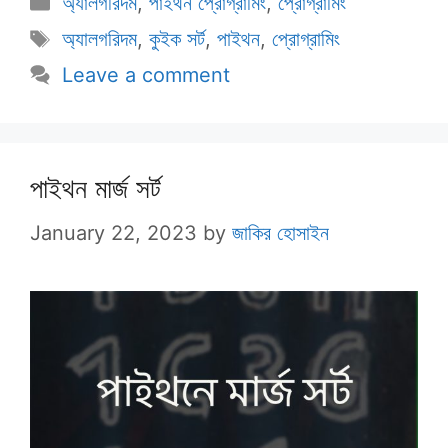
অ্যালগরিদম
,
পাইথন প্রোগ্রামিং
,
প্রোগ্রামিং
Tags
অ্যালগরিদম
,
কুইক সর্ট
,
পাইথন
,
প্রোগ্রামিং
Leave a comment
পাইথন মার্জ সর্ট
January 22, 2023
by
জাকির হোসাইন