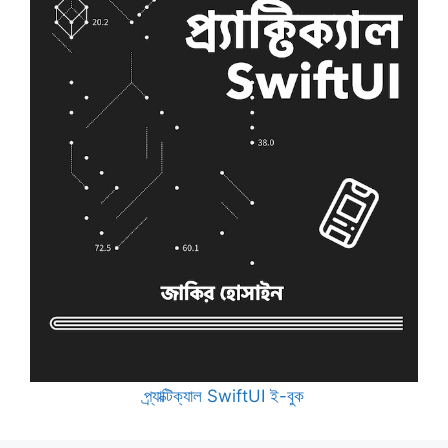
প্র্যাক্টিক্যাল SwiftUI ই-বুক