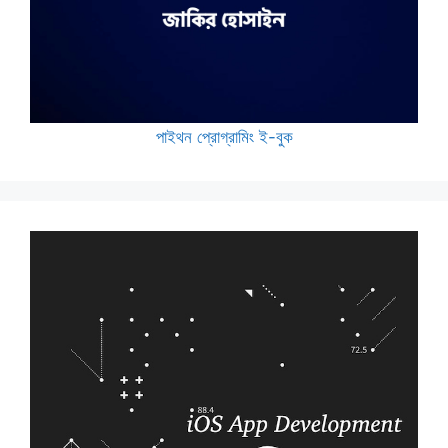
পাইথন প্রোগ্রামিং ই-বুক