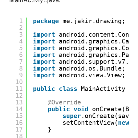
MainActiviyt.java:
1
package
me.jakir.drawing;
2
3
import
android.content.Conte
4
import
android.graphics.Canv
5
import
android.graphics.Colo
6
import
android.graphics.Pain
7
import
android.support.v7.ap
8
import
android.os.Bundle;
9
import
android.view.View;
10
11
public
class
MainActivity 
ex
12
13
@Override
14
public
void
onCreate(Bun
15
super
.onCreate(saved
16
setContentView(
new
M
17
}
18