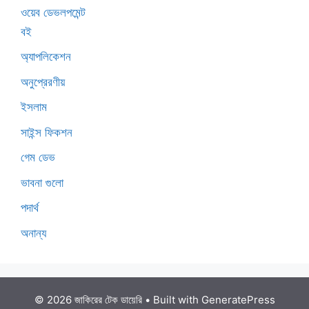
ওয়েব ডেভলপমেন্ট
বই
অ্যাপলিকেশন
অনুপ্রেরণীয়
ইসলাম
সাইন্স ফিকশন
গেম ডেভ
ভাবনা গুলো
পদার্থ
অনান্য
© 2026 জাকিরের টেক ডায়েরি
• Built with
GeneratePress