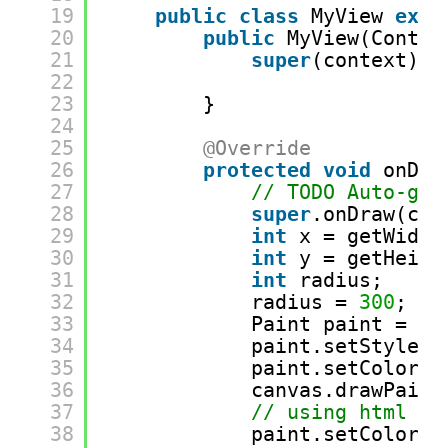
19
public
class
MyView 
exte
20
public
MyView(Contex
21
super
(context);
22
23
}
24
25
@Override
26
protected
void
onDra
27
// TODO Auto-gen
28
super
.onDraw(can
29
int
x = getWidth
30
int
y = getHeigh
31
int
radius;
32
radius = 
300
;
33
Paint paint = 
ne
34
paint.setStyle(P
35
paint.setColor(C
36
canvas.drawPaint
37
// using html co
38
paint.setColor(C