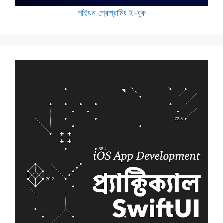
পাইথন প্রোগ্রামিং ই-বুক