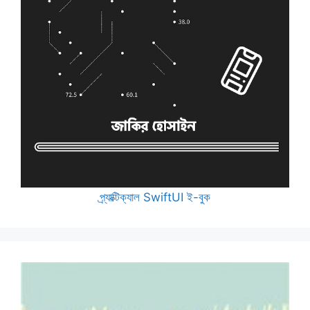
প্র্যাক্টিক্যাল SwiftUI ই-বুক