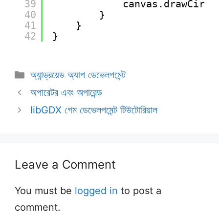
39
canvas.drawCircl
40
}
41
}
42
}
Categories
অ্যান্ড্রয়েড অ্যাপ ডেভেলপমেন্ট
অপারেটর এবং অপারেন্ড
libGDX গেম ডেভেলপমেন্ট টিউটোরিয়াল
Leave a Comment
You must be
logged in
to post a
comment.