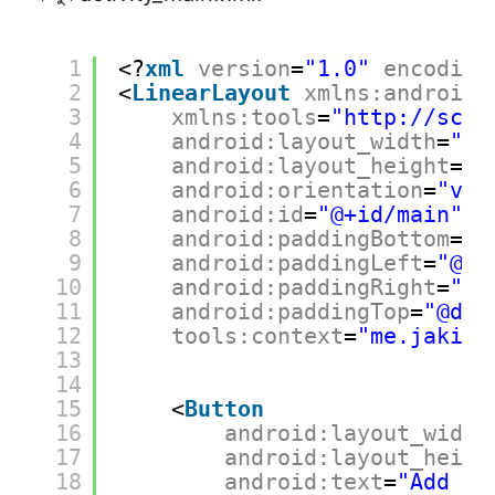
1
<?
xml
version
=
"1.0"
encoding
2
<
LinearLayout
xmlns:android
=
3
xmlns:tools
=
"
http://sche
4
android:layout_width
=
"ma
5
android:layout_height
=
"m
6
android:orientation
=
"ver
7
android:id
=
"@+id/main"
8
android:paddingBottom
=
"@
9
android:paddingLeft
=
"@di
10
android:paddingRight
=
"@d
11
android:paddingTop
=
"@dim
12
tools:context
=
"me.jakir.
13
14
15
<
Button
16
android:layout_width
17
android:layout_heigh
18
android:text
=
"Add Ne