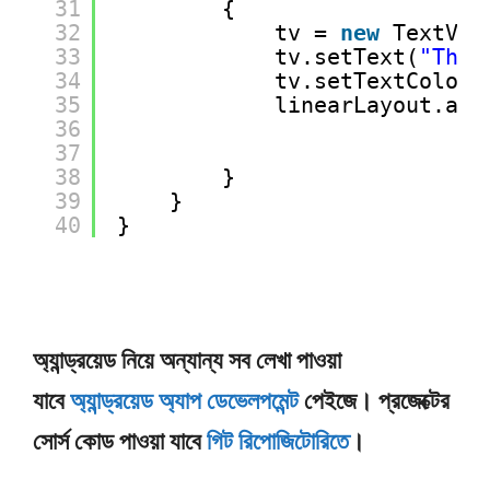
31
{
32
tv = 
new
TextVie
33
tv.setText(
"This
34
tv.setTextColor(
35
linearLayout.add
36
37
38
}
39
}
40
}
অ্যান্ড্রয়েড নিয়ে অন্যান্য সব লেখা পাওয়া
যাবে
অ্যান্ড্রয়েড অ্যাপ ডেভেলপমেন্ট
পেইজে।
প্রজেক্টের
সোর্স কোড পাওয়া যাবে
গিট রিপোজিটোরিতে
।