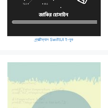
প্র্যাক্টিক্যাল SwiftUI ই-বুক