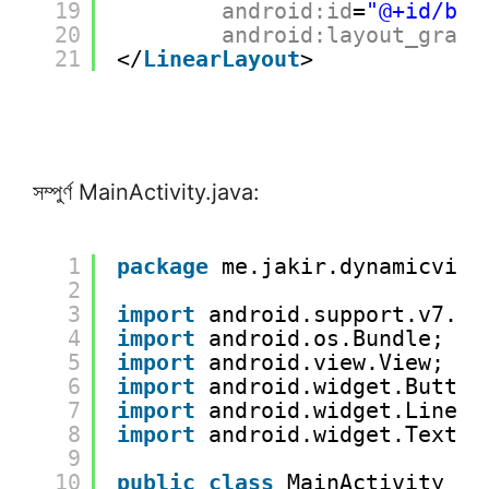
19
android:id
=
"@+id/btn
20
android:layout_gravi
21
</
LinearLayout
>
সম্পুর্ণ MainActivity.java:
1
package
me.jakir.dynamicview
2
3
import
android.support.v7.ap
4
import
android.os.Bundle;
5
import
android.view.View;
6
import
android.widget.Button
7
import
android.widget.Linear
8
import
android.widget.TextVi
9
10
public
class
MainActivity 
ex