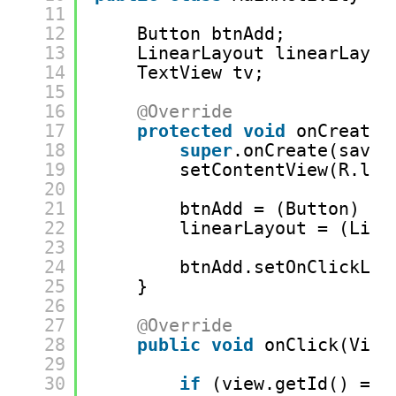
11
12
Button btnAdd;
13
LinearLayout linearLayou
14
TextView tv;
15
16
@Override
17
protected
void
onCreate(
18
super
.onCreate(saved
19
setContentView(R.lay
20
21
btnAdd = (Button) fi
22
linearLayout = (Line
23
24
btnAdd.setOnClickLis
25
}
26
27
@Override
28
public
void
onClick(View
29
30
if
(view.getId() == 