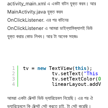
activity_main.xml এ একটা বাটন যুক্ত করব। আর
MainActivity.java যুক্ত করব
OnClickListener. এর পর বাটনের
OnClickListener এ আমরা ডাইন্যামিক্যালই ভিউ
যুক্ত করার কোড লিখব। আর টা অনেক সহজঃ
1
tv = 
new
TextView(
this
);
2
tv.setText(
"This te
3
tv.setTextColor(
0xf
4
linearLayout.addVie
আমরা একটা টেক্সট ভিউ ভ্যারিয়েবল নিয়েছি। এর পর ঐ
ভ্যারিয়েবলে কি টেক্সট সেট করতে চাই, টা সেট করেছি।