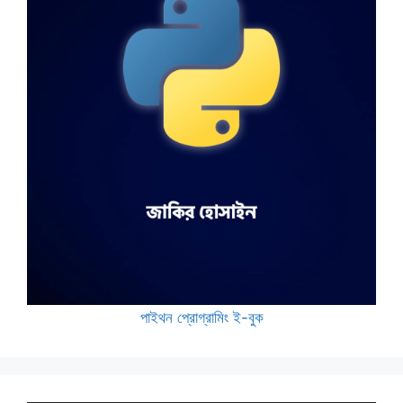
পাইথন প্রোগ্রামিং ই-বুক