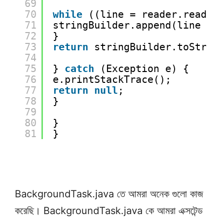
69
70
while
((line = reader.readLi
71
stringBuilder.append(line + 
72
}
73
return
stringBuilder.toStrin
74
75
} 
catch
(Exception e) {
76
e.printStackTrace();
77
return
null
;
78
}
79
80
}
81
}
BackgroundTask.java তে আমরা অনেক গুলো কাজ
করেছি। BackgroundTask.java কে আমরা এক্সটেন্ড