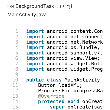
করব BackgroundTask এ। সম্পূর্ন
MainActivity.java
1
import
android.content.Conte
2
import
android.net.Connectiv
3
import
android.net.NetworkIn
4
import
android.os.Bundle;
5
import
android.support.v7.ap
6
import
android.view.View;
7
import
android.widget.Button
8
import
android.widget.Progre
9
10
public
class
MainActivity 
ex
11
Button loadXML;
12
ProgressBar progressBar;
13
@Override
14
protected
void
onCreate(
15
super
.onCreate(saved