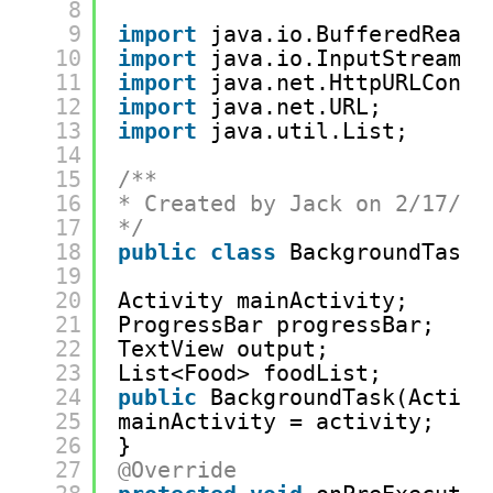
8
9
import
java.io.BufferedReade
10
import
java.io.InputStreamRe
11
import
java.net.HttpURLConne
12
import
java.net.URL;
13
import
java.util.List;
14
15
/**
16
* Created by Jack on 2/17/20
17
*/
18
public
class
BackgroundTask 
19
20
Activity mainActivity;
21
ProgressBar progressBar;
22
TextView output;
23
List<Food> foodList;
24
public
BackgroundTask(Activi
25
mainActivity = activity;
26
}
27
@Override