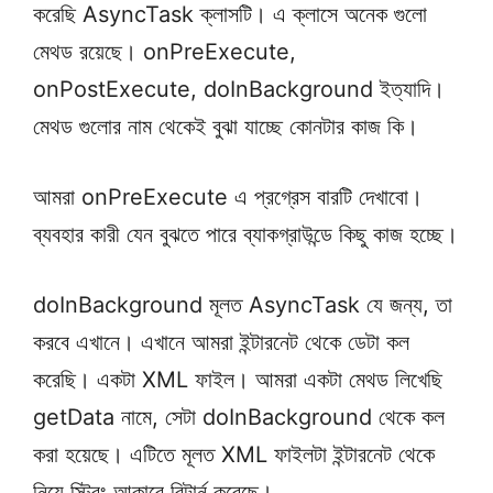
করেছি AsyncTask ক্লাসটি। এ ক্লাসে অনেক গুলো
মেথড রয়েছে। onPreExecute,
onPostExecute, doInBackground ইত্যাদি।
মেথড গুলোর নাম থেকেই বুঝা যাচ্ছে কোনটার কাজ কি।
আমরা onPreExecute এ প্রগ্রেস বারটি দেখাবো।
ব্যবহার কারী যেন বুঝতে পারে ব্যাকগ্রাউন্ডে কিছু কাজ হচ্ছে।
doInBackground মূলত AsyncTask যে জন্য, তা
করবে এখানে। এখানে আমরা ইন্টারনেট থেকে ডেটা কল
করেছি। একটা XML ফাইল। আমরা একটা মেথড লিখেছি
getData নামে, সেটা doInBackground থেকে কল
করা হয়েছে। এটিতে মূলত XML ফাইলটা ইন্টারনেট থেকে
নিয়ে স্ট্রিং আকারে রিটার্ন করেছে।