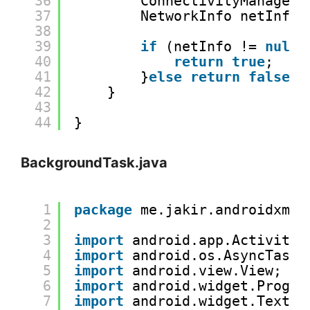
36
ConnectivityManager 
37
NetworkInfo netInfo 
38
39
if
(netInfo != 
null
40
return
true
;
41
}
else
return
false
;
42
}
43
44
}
BackgroundTask.java
1
package
me.jakir.androidxmlp
2
3
import
android.app.Activity;
4
import
android.os.AsyncTask;
5
import
android.view.View;
6
import
android.widget.Progre
7
import
android.widget.TextVi