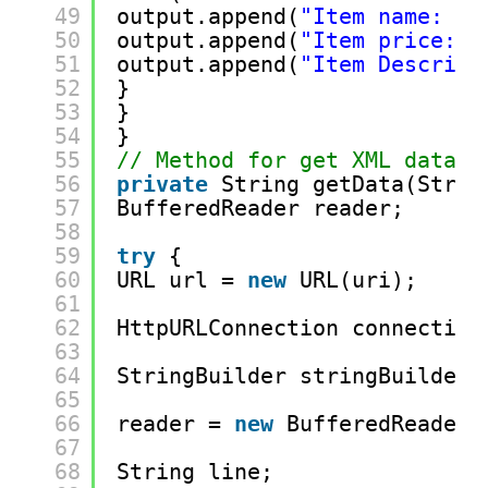
49
output.append(
"Item name: "
50
output.append(
"Item price: "
51
output.append(
"Item Descript
52
}
53
}
54
}
55
// Method for get XML data u
56
private
String getData(Strin
57
BufferedReader reader;
58
59
try
{
60
URL url = 
new
URL(uri);
61
62
HttpURLConnection connection
63
64
StringBuilder stringBuilder 
65
66
reader = 
new
BufferedReader(
67
68
String line;