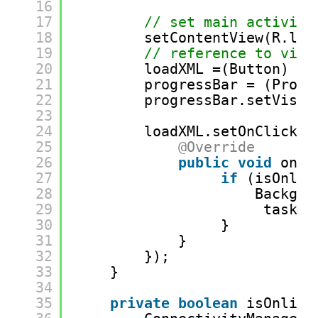
16
17
// set main activity
18
setContentView(R.lay
19
// reference to view
20
loadXML =(Button) fi
21
progressBar = (Progr
22
progressBar.setVisib
23
24
loadXML.setOnClickLi
25
@Override
26
public
void
onCl
27
if
(isOnlin
28
Backgro
29
task.e
30
}
31
}
32
});
33
}
34
35
private
boolean
isOnline