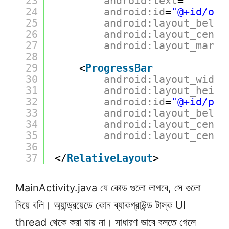
23
android:text
=
""
24
android:id
=
"@+id/out
25
android:layout_below
26
android:layout_cente
27
android:layout_margi
28
29
<
ProgressBar
30
android:layout_width
31
android:layout_heigh
32
android:id
=
"@+id/pro
33
android:layout_below
34
android:layout_cente
35
android:layout_cente
36
37
</
RelativeLayout
>
MainActivity.java যে কোড গুলো লাগবে, সে গুলো
নিয়ে বলি। অ্যান্ড্রয়েডে কোন ব্যাকগ্রাউন্ড টাস্ক UI
thread থেকে করা যায় না। সাধারণ ভাবে বলতে গেলে