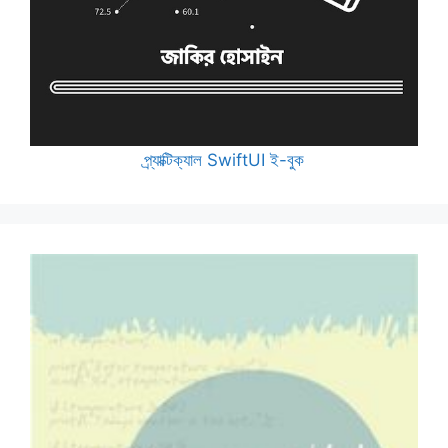
প্র্যাক্টিক্যাল SwiftUI ই-বুক