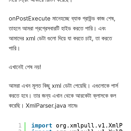
onPostExecute মানেহচ্ছে ব্যাক গ্রাউন্ড কাজ শেষ,
তাহলে আমরা প্রগ্রেসবারটি হাইড করতে পারি। এবং
আমাদের xml ডেটা গুলো দিয়ে যা করতে চাই, তা করতে
পারি।
এখানেই শেষ নয়!
আমরা এখন মূলত কিছু xml ডেটা পেয়েছি। এগুলোকে পার্স
করতে হবে। তার জন্য এখান থেকে আরকেটা ক্লাসকে কল
করেছি। XmlParser.java নামেঃ
1
import
org.xmlpull.v1.XmlPul