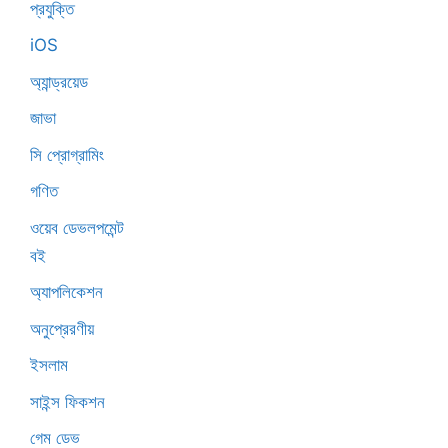
প্রযুক্তি
iOS
অ্যান্ড্রয়েড
জাভা
সি প্রোগ্রামিং
গণিত
ওয়েব ডেভলপমেন্ট
বই
অ্যাপলিকেশন
অনুপ্রেরণীয়
ইসলাম
সাইন্স ফিকশন
গেম ডেভ