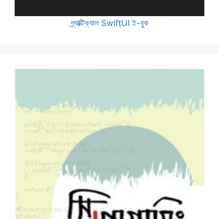
প্র্যাক্টিক্যাল SwiftUI ই-বুক