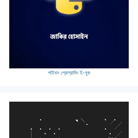
পাইথন প্রোগ্রামিং ই-বুক