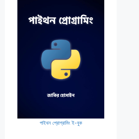
পাইথন প্রোগ্রামিং ই-বুক