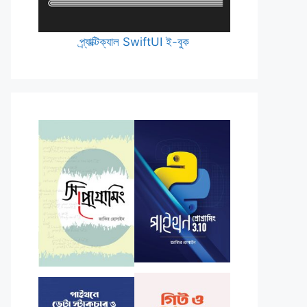
প্র্যাক্টিক্যাল SwiftUI ই-বুক