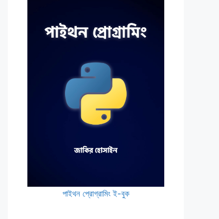
পাইথন প্রোগ্রামিং ই-বুক