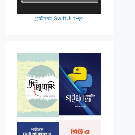
প্র্যাক্টিক্যাল SwiftUI ই-বুক