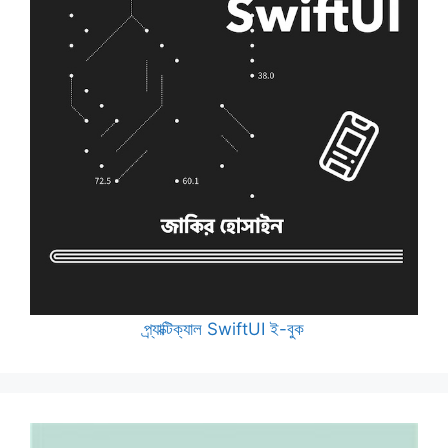
প্র্যাক্টিক্যাল SwiftUI ই-বুক