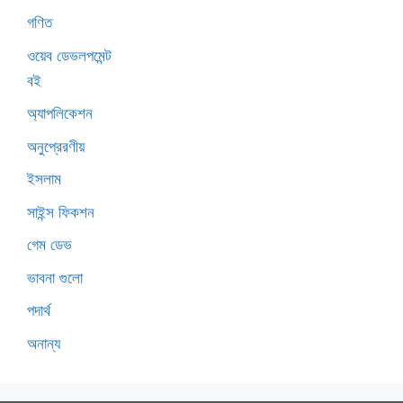
গণিত
ওয়েব ডেভলপমেন্ট
বই
অ্যাপলিকেশন
অনুপ্রেরণীয়
ইসলাম
সাইন্স ফিকশন
গেম ডেভ
ভাবনা গুলো
পদার্থ
অনান্য