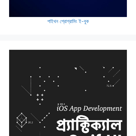
পাইথন প্রোগ্রামিং ই-বুক