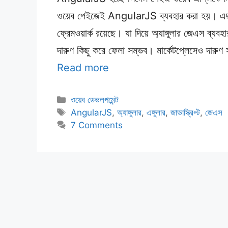
ওয়েব পেইজেই AngularJS ব্যবহার করা হয়। এছা
ফ্রেমওয়ার্ক রয়েছে। যা দিয়ে অ্যাঙ্গুলার জেএস ব
দারুণ কিছু করে ফেলা সম্ভব। মার্কেটপ্লেসেও দ
Read more
Categories
ওয়েব ডেভলপমেন্ট
Tags
AngularJS
,
অ্যাঙ্গুলার
,
এঙ্গুলার
,
জাভাস্ক্রিপ্ট
,
জেএস
7 Comments