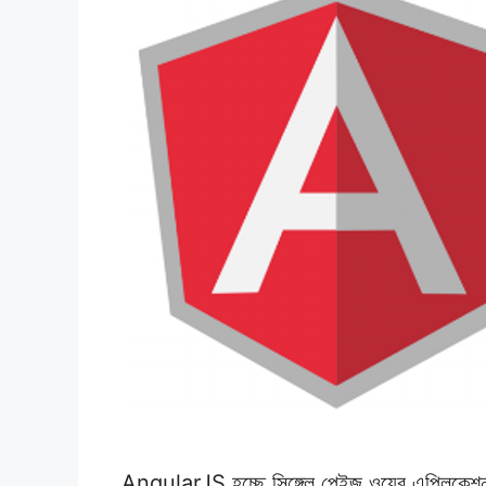
AngularJS হচ্ছে সিঙ্গেল পেইজ ওয়েব এপ্লিকেশন তৈ