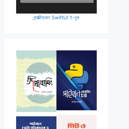
প্র্যাক্টিক্যাল SwiftUI ই-বুক