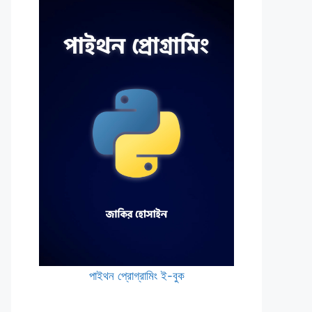
পাইথন প্রোগ্রামিং ই-বুক