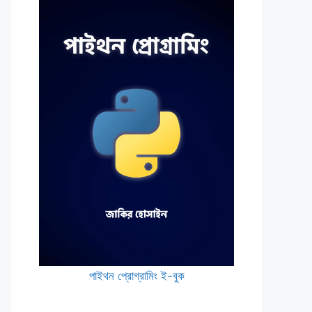
পাইথন প্রোগ্রামিং ই-বুক