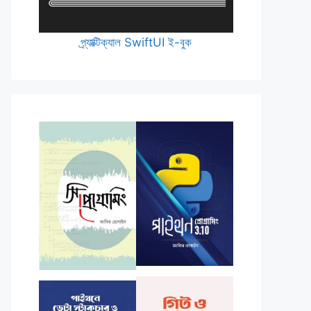
প্র্যাক্টিক্যাল SwiftUI ই-বুক