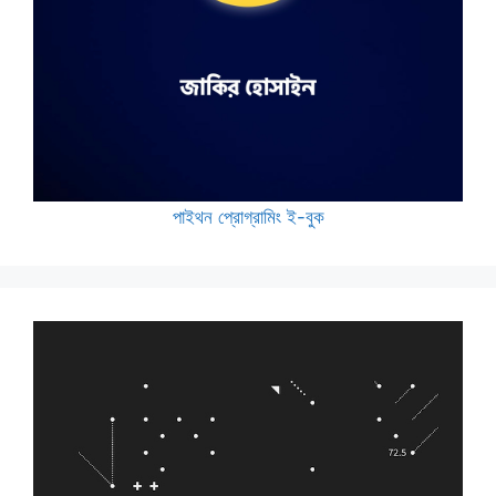
পাইথন প্রোগ্রামিং ই-বুক