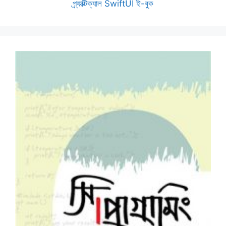
প্র্যাক্টিক্যাল SwiftUI ই-বুক