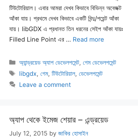
টিউটোরিয়াল। এবার আমরা দেখব কিভাবে বিভিন্ন অবেজক্ট
আঁকা যায়। প্রথমে দেখব কিভাবে একটি বিন্দু/পয়েন্ট আঁকা
যায়। libGDX এ প্রধানত তিন ধরনের সেইপ আঁকা যায়ঃ
Filled Line Point এর …
Read more
Categories
অ্যান্ড্রয়েড অ্যাপ ডেভেলপমেন্ট
,
গেম ডেভেলপমেন্ট
Tags
libgdx
,
গেম
,
টিউটোরিয়াল
,
ডেভেলপমেন্ট
Leave a comment
অ্যাপ থেকে ইমেজ শেয়ার – এন্ড্রয়েড
July 12, 2015
by
জাকির হোসাইন