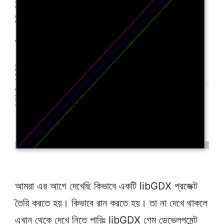
আমরা এর আগে দেখেছি কিভাবে একটি libGDX প্রজেক্ট
তৈরি করতে হয়। কিভাবে রান করতে হয়। তা না দেখে থাকলে
এখান থেকে দেখে নিতে পারিঃ libGDX গেম ডেভেলপমেন্ট