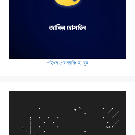
পাইথন প্রোগ্রামিং ই-বুক