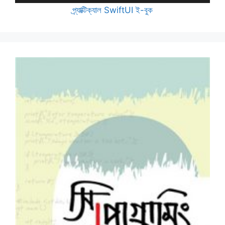
প্র্যাক্টিক্যাল SwiftUI ই-বুক