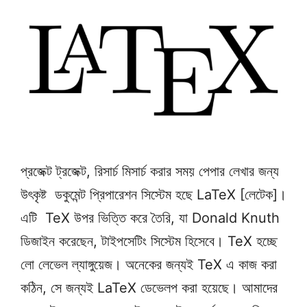
প্রজেক্ট ট্রজেক্ট, রিসার্চ মিসার্চ করার সময় পেপার লেখার জন্য
উৎকৃষ্ট ডকুমেন্ট প্রিপারেশন সিস্টেম হছে LaTeX [লেটেক]।
এটি TeX উপর ভিত্তি করে তৈরি, যা Donald Knuth
ডিজাইন করেছেন, টাইপসেটিং সিস্টেম হিসেবে। TeX হচ্ছে
লো লেভেল ল্যাঙ্গুয়েজ। অনেকের জন্যই TeX এ কাজ করা
কঠিন, সে জন্যই LaTeX ডেভেলপ করা হয়েছে। আমাদের