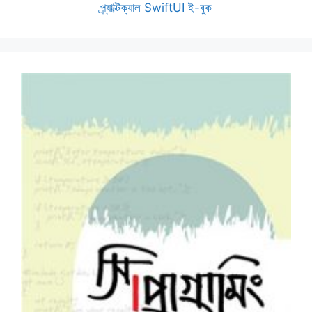
প্র্যাক্টিক্যাল SwiftUI ই-বুক