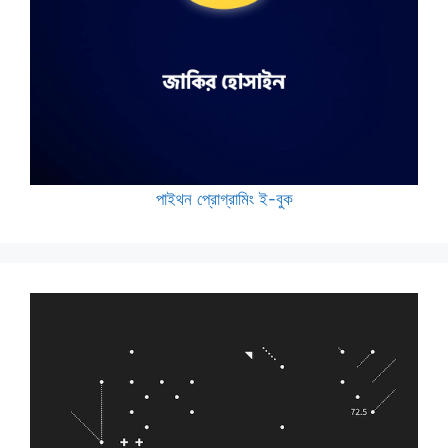
পাইথন প্রোগ্রামিং ই-বুক