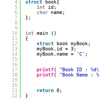
4
struct
book{
5
int
id;
6
char
name;
7
};
8
9
10
int
main ()
11
{
12
struct
book myBook;
13
myBook.id = 3;
14
myBook.name = 
'C'
;
15
16
17
printf
( 
"Book ID : %d\n"
18
printf
( 
"Book Name : %c\
19
20
21
return
0;
22
}