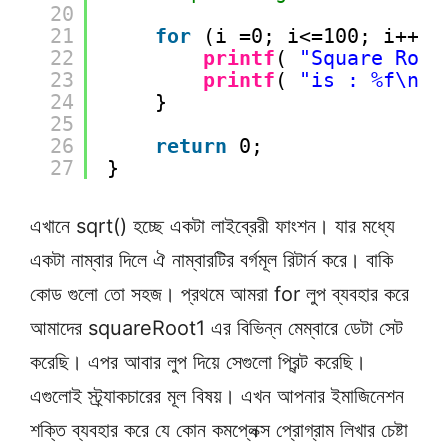
20
21
for
(i =0; i<=100; i++){
22
printf
( 
"Square Root
23
printf
( 
"is : %f\n"
,
24
}
25
26
return
0;
27
}
এখানে sqrt() হচ্ছে একটা লাইব্রেরী ফাংশন। যার মধ্যে
একটা নাম্বার দিলে ঐ নাম্বারটির বর্গমূল রিটার্ন করে। বাকি
কোড গুলো তো সহজ। প্রথমে আমরা for লুপ ব্যবহার করে
আমাদের squareRoot1 এর বিভিন্ন মেম্বারে ডেটা সেট
করেছি। এপর আবার লুপ দিয়ে সেগুলো প্রিন্ট করেছি।
এগুলোই স্ট্র্যাকচারের মূল বিষয়। এখন আপনার ইমাজিনেশন
শক্তি ব্যবহার করে যে কোন কমপ্লেক্স প্রোগ্রাম লিখার চেষ্টা