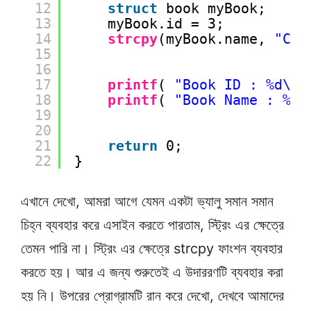
12
struct
book myBook;
13
myBook.id = 3;
14
strcpy
(myBook.name, 
"C P
15
16
17
printf
( 
"Book ID : %d\n"
18
printf
( 
"Book Name : %s\
19
20
21
return
0;
22
}
এখানে দেখো, আমরা আগে যেমন একটা ভ্যালু সমান সমান
চিহ্ন ব্যবহার করে এসাইন করতে পারতাম, স্ট্রিং এর ক্ষেত্রে
তেমন পারি না। স্ট্রিং এর ক্ষেত্রে strcpy ফাংশন ব্যবহার
করতে হয়। আর এ জন্য শুরুতেই এ উদাররণটি ব্যবহার করা
হয় নি। উপরের প্রোগ্রামটি রান করে দেখো, দেখবে আমাদের