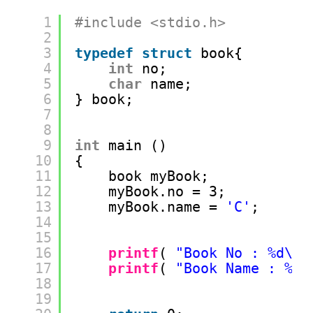
1
#include <stdio.h>
2
3
typedef
struct
book{
4
int
no;
5
char
name;
6
} book;
7
8
9
int
main ()
10
{
11
book myBook;
12
myBook.no = 3;
13
myBook.name = 
'C'
;
14
15
16
printf
( 
"Book No : %d\n"
17
printf
( 
"Book Name : %c\
18
19