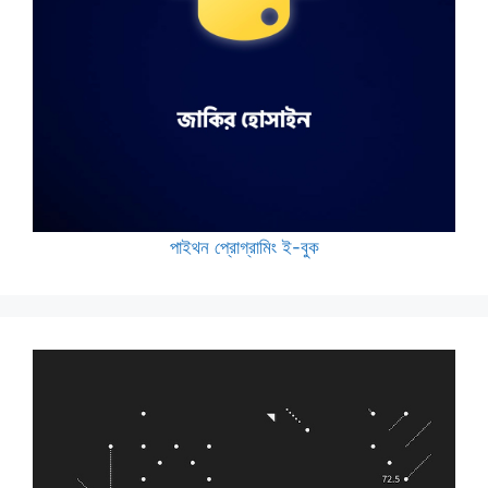
পাইথন প্রোগ্রামিং ই-বুক