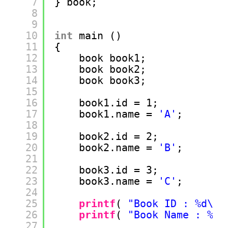
7
} book;
8
9
10
int
main ()
11
{
12
book book1;
13
book book2;
14
book book3;
15
16
book1.id = 1;
17
book1.name = 
'A'
;
18
19
book2.id = 2;
20
book2.name = 
'B'
;
21
22
book3.id = 3;
23
book3.name = 
'C'
;
24
25
printf
( 
"Book ID : %d\n"
26
printf
( 
"Book Name : %c\
27