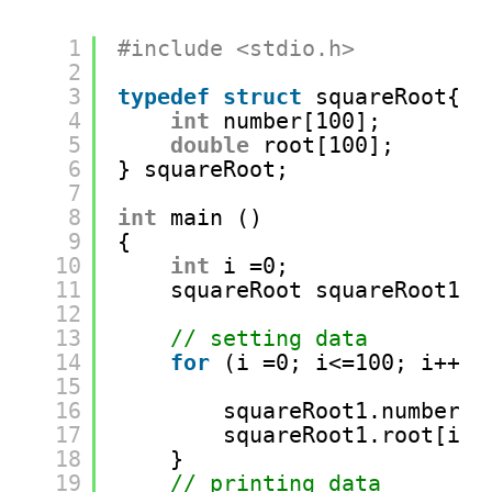
1
#include <stdio.h>
2
3
typedef
struct
squareRoot{
4
int
number[100];
5
double
root[100];
6
} squareRoot;
7
8
int
main ()
9
{
10
int
i =0;
11
squareRoot squareRoot1;
12
13
// setting data
14
for
(i =0; i<=100; i++){
15
16
squareRoot1.number[i
17
squareRoot1.root[i] 
18
}
19
// printing data