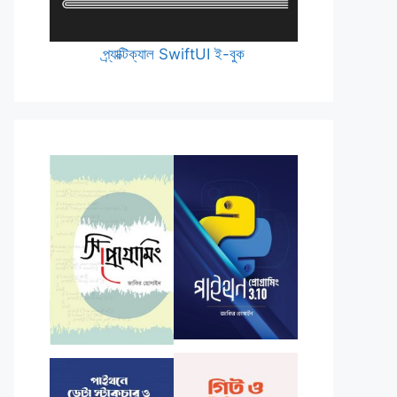
প্র্যাক্টিক্যাল SwiftUI ই-বুক