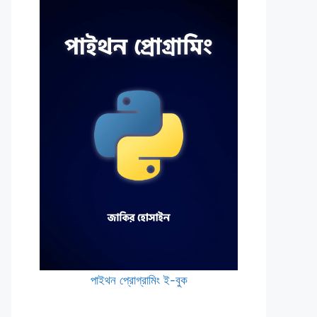
পাইথন প্রোগ্রামিং ই-বুক