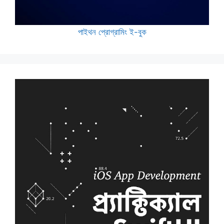
পাইথন প্রোগ্রামিং ই-বুক