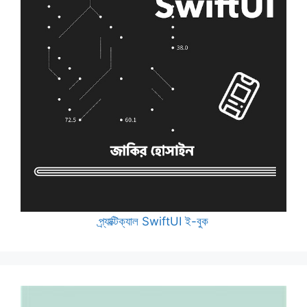
প্র্যাক্টিক্যাল SwiftUI ই-বুক