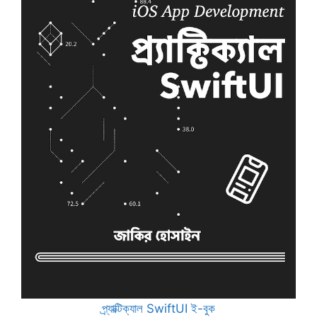
প্র্যাক্টিক্যাল SwiftUI ই-বুক