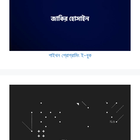
পাইথন প্রোগ্রামিং ই-বুক