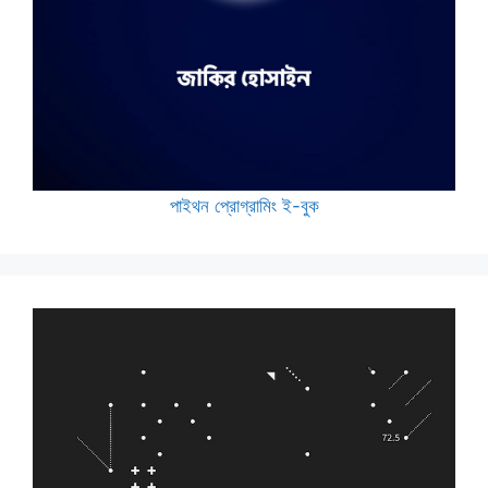
পাইথন প্রোগ্রামিং ই-বুক