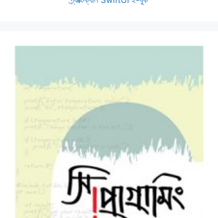
প্র্যাক্টিক্যাল SwiftUI ই-বুক