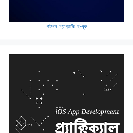
পাইথন প্রোগ্রামিং ই-বুক