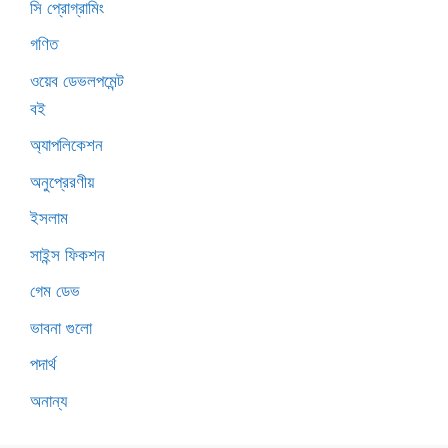
সি প্রোগ্রামিং
গণিত
ওয়েব ডেভলপমেন্ট
বই
অ্যাপলিকেশন
অনুপ্রেরণীয়
ইসলাম
সাইন্স ফিকশন
গেম ডেভ
ভাবনা গুলো
পদার্থ
অনান্য