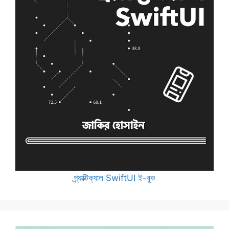
প্র্যাক্টিক্যাল SwiftUI ই-বুক