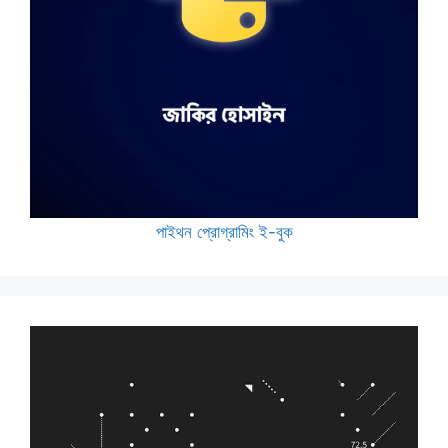
পাইথন প্রোগ্রামিং ই-বুক