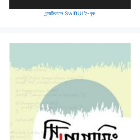
প্র্যাক্টিক্যাল SwiftUI ই-বুক