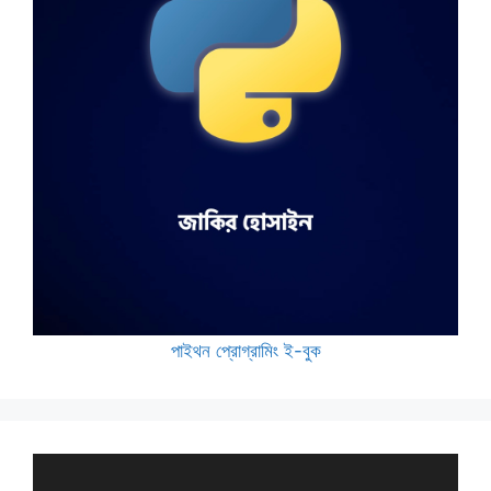
পাইথন প্রোগ্রামিং ই-বুক