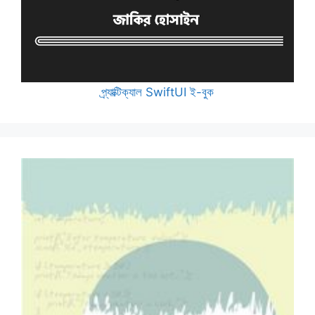
প্র্যাক্টিক্যাল SwiftUI ই-বুক