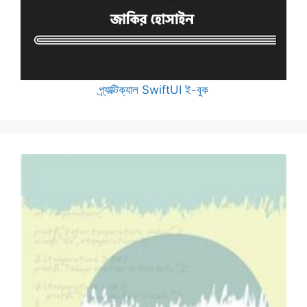
প্র্যাক্টিক্যাল SwiftUI ই-বুক