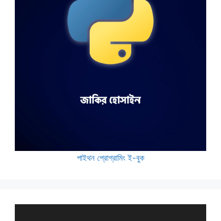
পাইথন প্রোগ্রামিং ই-বুক