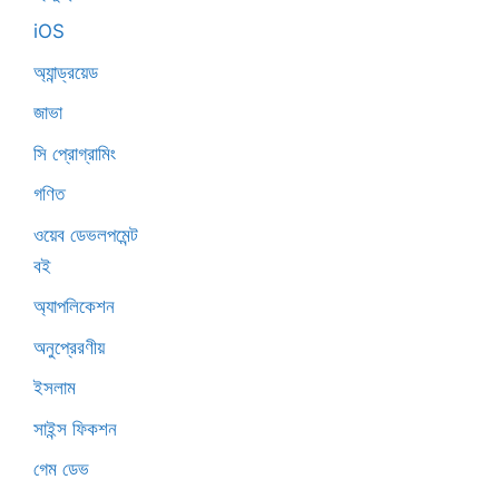
iOS
অ্যান্ড্রয়েড
জাভা
সি প্রোগ্রামিং
গণিত
ওয়েব ডেভলপমেন্ট
বই
অ্যাপলিকেশন
অনুপ্রেরণীয়
ইসলাম
সাইন্স ফিকশন
গেম ডেভ