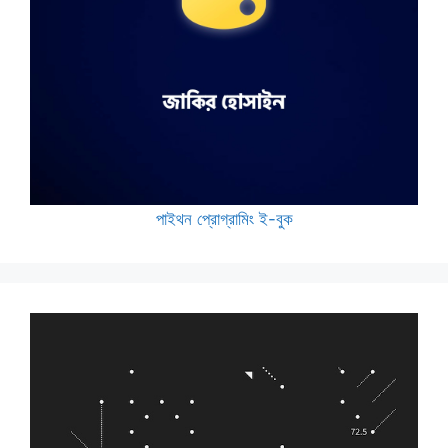
পাইথন প্রোগ্রামিং ই-বুক