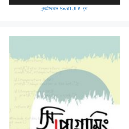
প্র্যাক্টিক্যাল SwiftUI ই-বুক