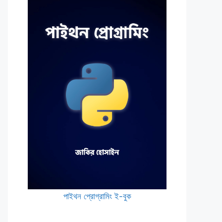
পাইথন প্রোগ্রামিং ই-বুক