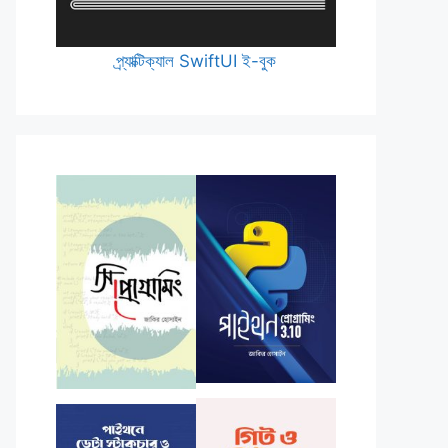
প্র্যাক্টিক্যাল SwiftUI ই-বুক