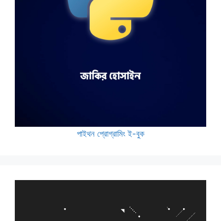
পাইথন প্রোগ্রামিং ই-বুক