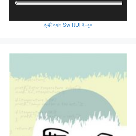
প্র্যাক্টিক্যাল SwiftUI ই-বুক