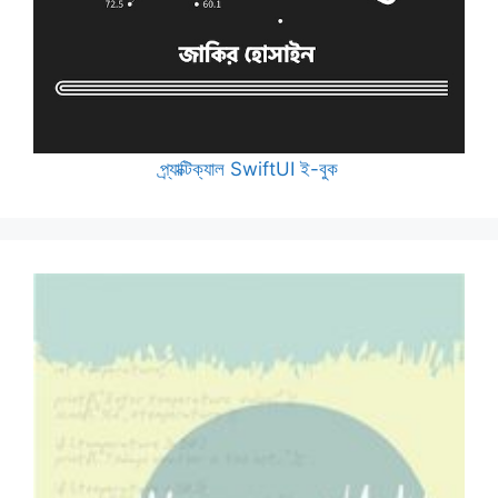
প্র্যাক্টিক্যাল SwiftUI ই-বুক