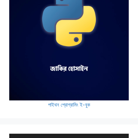
পাইথন প্রোগ্রামিং ই-বুক