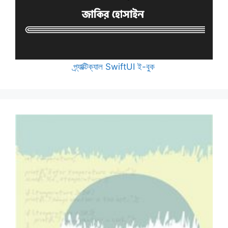
প্র্যাক্টিক্যাল SwiftUI ই-বুক