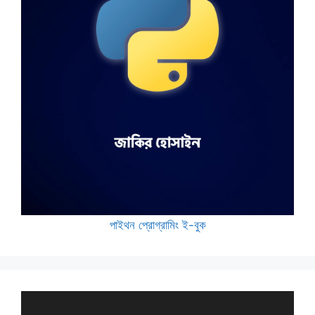
পাইথন প্রোগ্রামিং ই-বুক