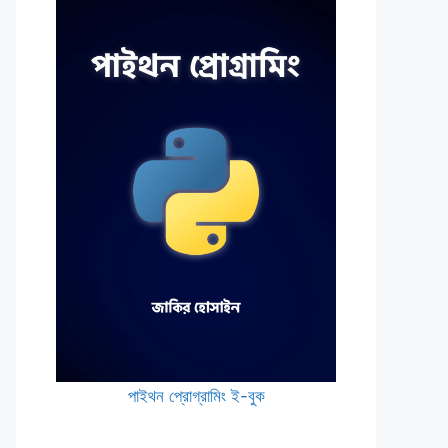
পাইথন প্রোগ্রামিং ই-বুক