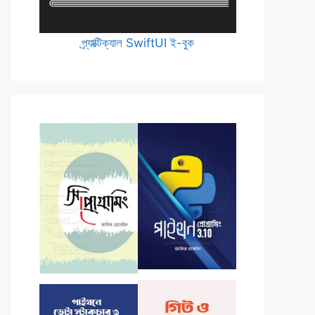
প্র্যাক্টিক্যাল SwiftUI ই-বুক