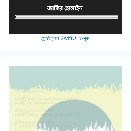
প্র্যাক্টিক্যাল SwiftUI ই-বুক