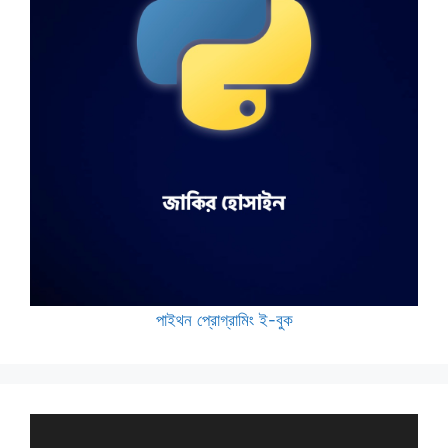
পাইথন প্রোগ্রামিং ই-বুক