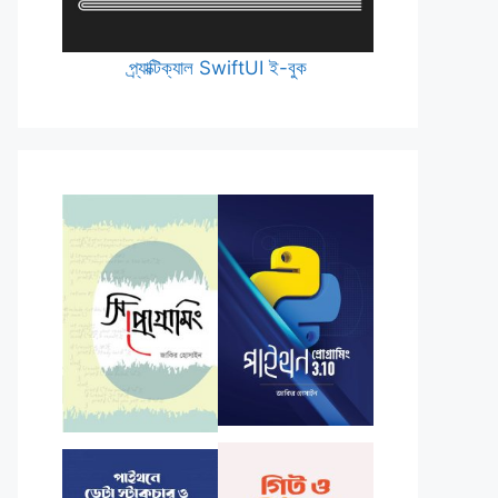
প্র্যাক্টিক্যাল SwiftUI ই-বুক