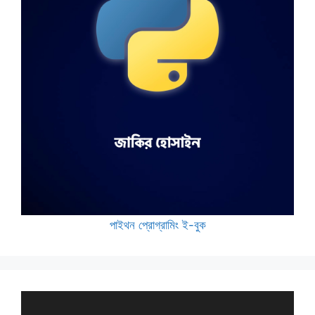
পাইথন প্রোগ্রামিং ই-বুক