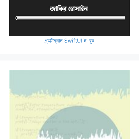
প্র্যাক্টিক্যাল SwiftUI ই-বুক