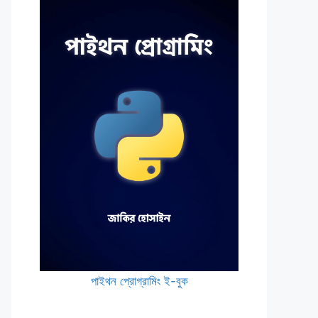
পাইথন প্রোগ্রামিং ই-বুক