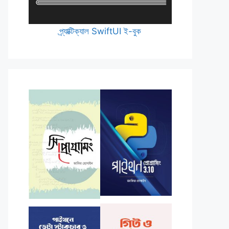
প্র্যাক্টিক্যাল SwiftUI ই-বুক