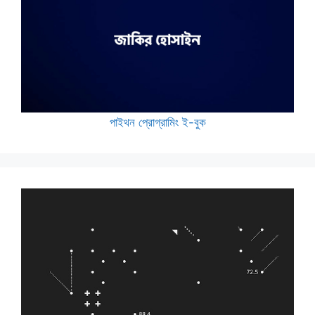
পাইথন প্রোগ্রামিং ই-বুক