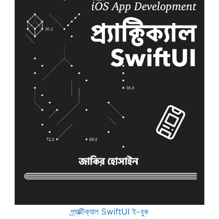
প্র্যাক্টিক্যাল SwiftUI ই-বুক