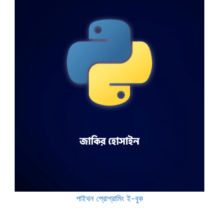
পাইথন প্রোগ্রামিং ই-বুক