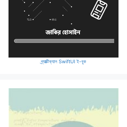
প্র্যাক্টিক্যাল SwiftUI ই-বুক