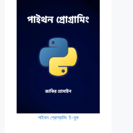
পাইথন প্রোগ্রামিং ই-বুক