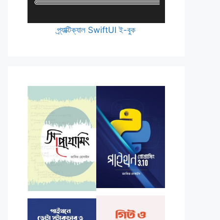
প্র্যাক্টিক্যাল SwiftUI ই-বুক